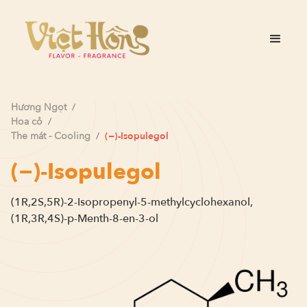
Hương
Ngọt
/
Hoa cỏ
/
The mát - Cooling
/
(−)-Isopulegol
(−)-Isopulegol
(1R,2S,5R)-2-Isopropenyl-5-methylcyclohexanol,
(1R,3R,4S)-p-Menth-8-en-3-ol