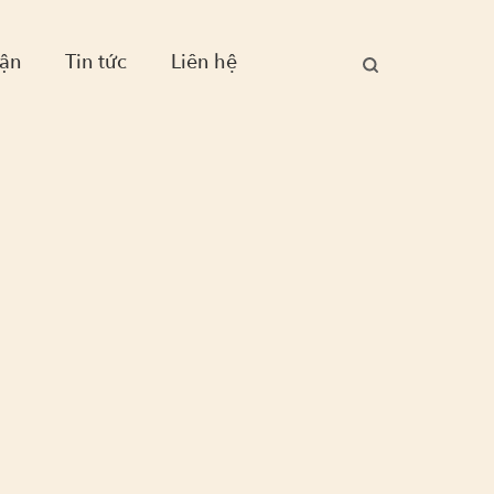
ận
Tin tức
Liên hệ