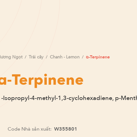
Hương
Ngọt
/
Trái cây
/
Chanh - Lemon
/
α-Terpinene
α-Terpinene
1-Isopropyl-4-methyl-1,3-cyclohexadiene, p-Ment
Code Nhà sản xuất:
W355801