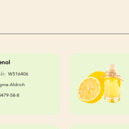
enol
ất:
W516406
gma-Aldrich
8479-58-8