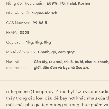
Nồng độ - tiêu chuẩn:
≥89%, FG, Halal, Kosher
Nhà sản xuất:
Sigma-Aldrich
CAS Number:
99-86-5
FEMA:
3558
Quy cách:
1kg, 4kg, 8kg
Mô tả cảm quan:
Chanh, gỗ, cam quýt
Natural
Cần tây, rau mùi, thì là, bưởi, chanh, chan
occurence:
giới, tiêu đen và bạc hà Scotch.
α-Terpinene (1-isopropyl-4-methyl-1,3-cyclohexad
thấy trong các loại dầu dễ bay hơi khác nhau của 
một chất phụ gia tạo hương vị trong thực phẩm v