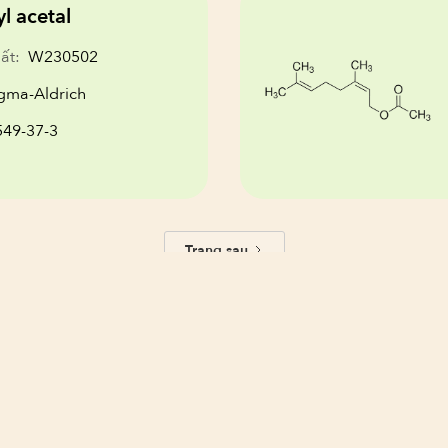
yl acetal
ất:
W230502
gma-Aldrich
549-37-3
Trang sau