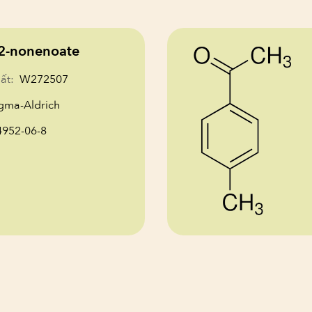
-2-nonenoate
ất:
W272507
gma-Aldrich
4952-06-8