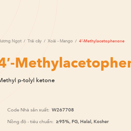
Hương
Ngọt
/
Trái cây
/
Xoài - Mango
/
4′-Methylacetophenone
4′-Methylacetophe
Methyl p-tolyl ketone
Code Nhà sản xuất:
W267708
Nồng độ - tiêu chuẩn:
≥95%, FG, Halal, Kosher