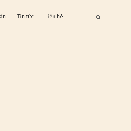
ận
Tin tức
Liên hệ