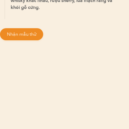
whisky khác nhau, rượu sherry, lúa mạch rang và
khói gỗ cứng.
Nhận mẫu thử