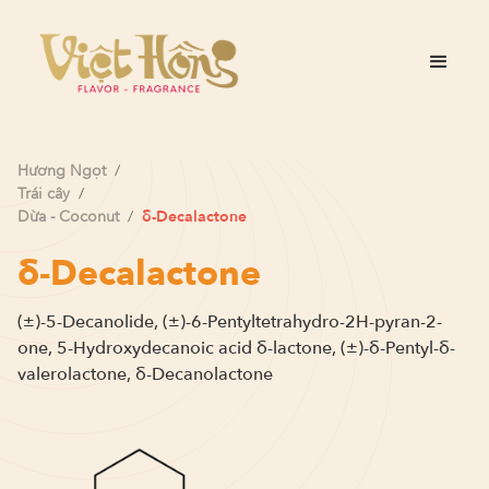
Hương
Ngọt
/
Trái cây
/
Dừa - Coconut
/
δ-Decalactone
δ-Decalactone
(±)-5-Decanolide, (±)-6-Pentyltetrahydro-2H-pyran-2-
one, 5-Hydroxydecanoic acid δ-lactone, (±)-δ-Pentyl-δ-
valerolactone, δ-Decanolactone