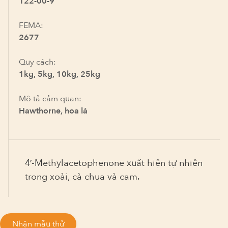
122-00-9
FEMA:
2677
Quy cách:
1kg, 5kg, 10kg, 25kg
Mô tả cảm quan:
Hawthorne, hoa lá
4′-Methylacetophenone xuất hiện tự nhiên
trong xoài, cà chua và cam.
Nhận mẫu thử