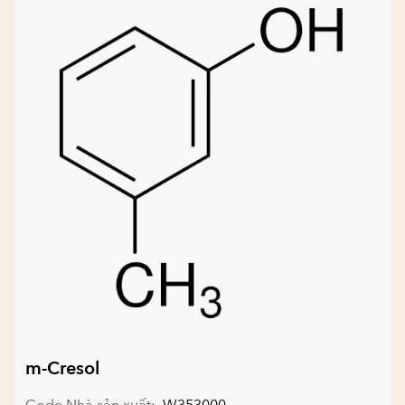
m-Cresol
Code Nhà sản xuất:
W353000