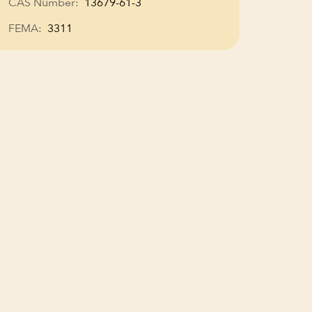
CAS Number:
13679-61-3
FEMA:
3311