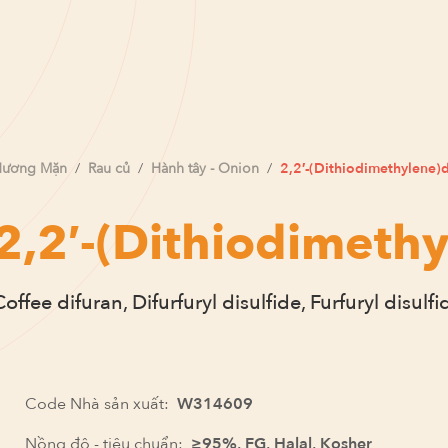
Hương
Mặn
/
Rau củ
/
Hành tây - Onion
/
2,2′-(Dithiodimethylene)d
2,2′-(Dithiodimethy
Coffee difuran, Difurfuryl disulfide, Furfuryl disulfi
Code Nhà sản xuất:
W314609
Nồng độ - tiêu chuẩn:
≥95%, FG, Halal, Kosher