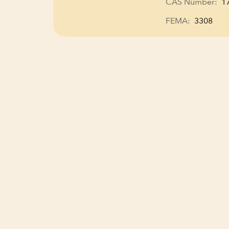
CAS Number:
1
FEMA:
3308