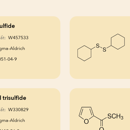
ulfide
ất:
W457533
gma-Aldrich
051-04-9
 trisulfide
ất:
W330829
gma-Aldrich