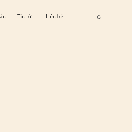
ận
Tin tức
Liên hệ