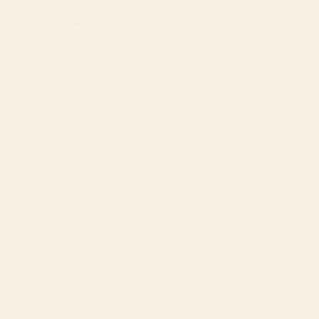
Code Nhà sản xuất:
W306002
Nhà sản xuất:
Sigma-Aldrich
CAS Number:
78-69-3