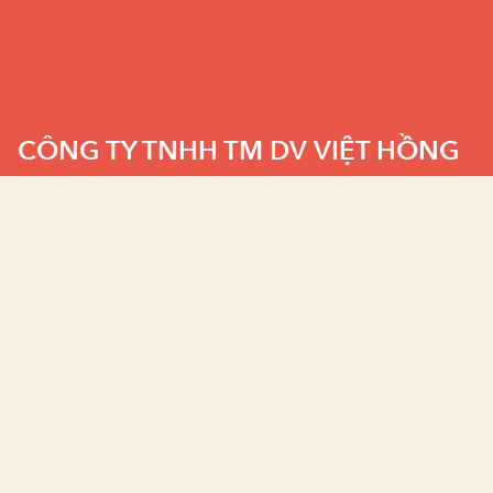
CÔNG TY TNHH TM DV VIỆT HỒNG
118 Đường Số 3 Cư Xá Lữ Gia P.15 Q.11 TP.HCM
Kho hàng và VPGD : Kho số 6, Cụm I , Nhóm I,
đường CN11 KCN Tân Bình, P. Sơn Kỳ, Q. Tân Phú,
TPHCM
(028) 3866 0990 - 0982 305 250
viethong@viethongchem.vn
Liên kết nhanh
Mạng xã hội
Trang chủ